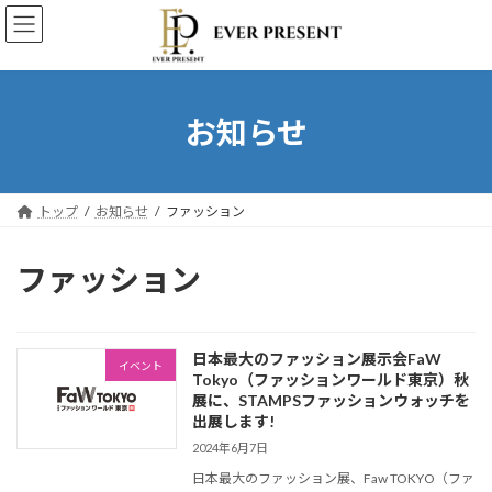
コ
ナ
ン
ビ
テ
ゲ
ン
ー
ツ
シ
へ
ョ
お知らせ
ス
ン
キ
に
ッ
移
プ
動
トップ
お知らせ
ファッション
ファッション
日本最大のファッション展示会FaW
イベント
Tokyo（ファッションワールド東京）秋
展に、STAMPSファッションウォッチを
出展します!
2024年6月7日
日本最大のファッション展、Faw TOKYO（ファ